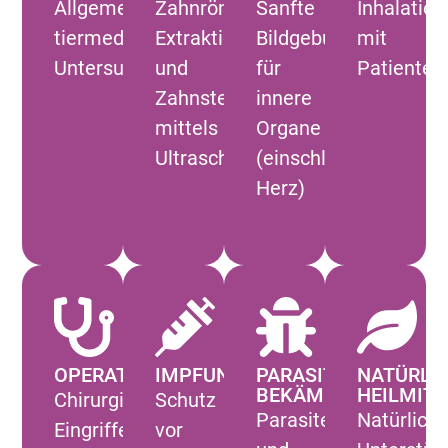
Allgemeine
Zahnröntgen,
Sanfte
Inhalatio
tiermedizinische
Extraktionen
Bildgebung
mit
Untersuchungen
und
für
Patienten
Zahnsteinentfernung
innere
mittels
Organe
Ultraschall
(einschl.
Herz)
OPERATIONEN
IMPFUNGEN
PARASITEN­
NATÜRLI
BEKÄMPFUNG
HEILMITT
Chirurgische
Schutz
Parasitenprophylaxe
Natürlich
Eingriffe
vor