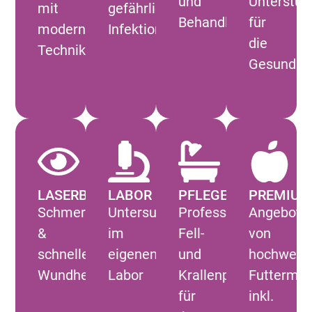
und
Unterstüt
mit
gefährlichen
Behandlung
für
moderner
Infektionskrankheiten
die
Technik
Gesundhe
LASERBEHANDLUNG
LABOR
PFLEGE
PREMIU
Schmerzlinderung
Untersuchungen
Professionelle
Angebot
&
im
Fell-
von
schnellere
eigenen
und
hochwerti
Wundheilung
Labor
Krallenpflege
Futtermitt
für
inkl.