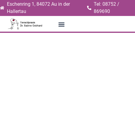
Eschenring 1, 84072 Au in der
Tel: 08752 /
Hallertau
869690